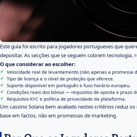
Este guia foi escrito para jogadores portugueses que que
depositar. As secções que se seguem cobrem tecnologia, 
O que considerar ao escolher:
Velocidade real de levantamento (não apenas a promessa d
Tipo de licença e o nível de proteção que oferece.
Suporte disponível em português e fuso horário europeu.
Condições reais dos bónus — requisitos de aposta e prazo d
Requisitos KYC e política de privacidade da plataforma.
Um cassino Solana bem avaliado nestes critérios reduz os
base em factos, não em promessas de marketing.