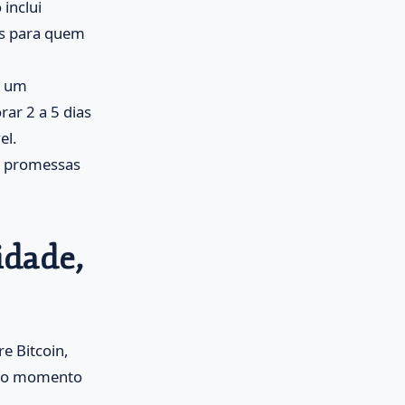
inclui
os para quem
e um
ar 2 a 5 dias
el.
m promessas
idade,
e Bitcoin,
o no momento