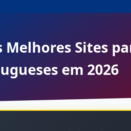
s Melhores Sites pa
tugueses em 2026