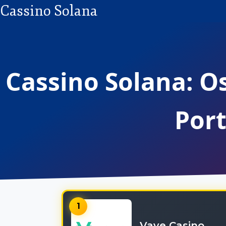
Cassino Solana
Cassino Solana: O
Por