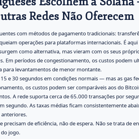
ugueses Escolhem a Solana
Outras Redes Não Oferecem
quentes com métodos de pagamento tradicionais: transfer
loqueiam operações para plataformas internacionais. É aqui
 surgem como alternativa, mas vieram com os seus própri
s. Em períodos de congestionamento, os custos podem ul
ica para levantamentos de menor montante.
15 e 30 segundos em condições normais — mas as gas fe
namento, os custos podem ser comparáveis aos do Bitcoi
ontos. A rede suporta cerca de 65.000 transações por segu
um segundo. As taxas médias ficam consistentemente abai
anteriores.
e precisam de eficiência, não de espera. Não se trata de 
 do jogo.