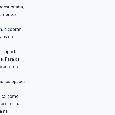
ngestionada,
ntamentos
, a cobrar
 aos do
e suporta
e. Para os
parador do
muitas opções
— tal como
aceites na
á na