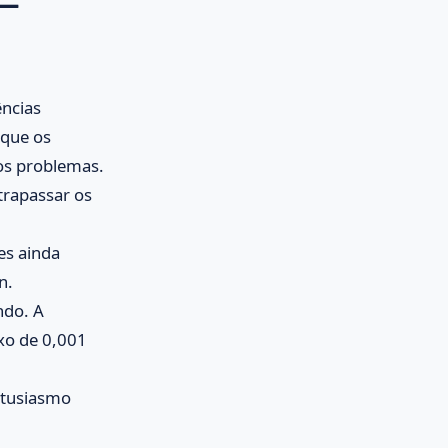
 —
ências
 que os
os problemas.
trapassar os
es ainda
n.
ndo. A
xo de 0,001
entusiasmo